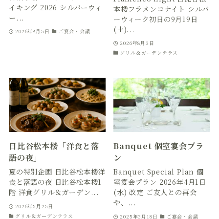
イキング 2026 シルバーウィ
本楼フラメンコナイト シルバ
ー...
ーウィーク初日の9月19日
(土)...
2026年8月5日
ご宴会・会議
2026年8月3日
グリル＆ガーデンテラス
日比谷松本楼「洋食と落
Banquet 個室宴会プラ
語の夜」
ン
夏の特別企画 日比谷松本楼洋
Banquet Special Plan 個
食と落語の夜 ⽇⽐⾕松本楼1
室宴会プラン 2026年4月1日
階 洋⾷グリル＆ガーデン...
(水) 改定 ご友人との再会
や、...
2026年5月25日
グリル＆ガーデンテラス
2025年3月18日
ご宴会・会議