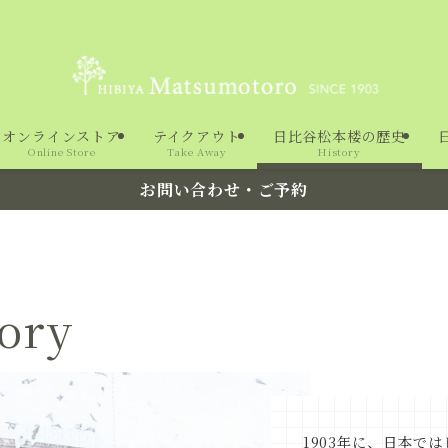
オンラインストア
テイクアウト
日比谷松本楼の歴史
Online Store
Take Away
History
お問い合わせ・ご予約
ory
、
1903年に
日本では