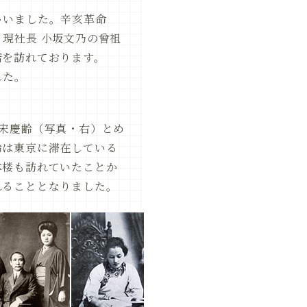
ゃいました。辛亥革命
現社長 小坂文乃の曾祖
店を訪れております。
した。
宋慶齢（写真・右）とめ
齢は東京に滞在している
本楼も訪れていたことか
れることとなりました。