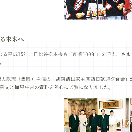
なる未来へ
となる平成15年、日比谷松本楼も「創業100年」を迎え、さ
。
田康夫総理（当時）主催の「胡錦濤国家主席訪日歓迎夕食会」
孫文と梅屋庄吉の資料を熱心にご覧になりました。