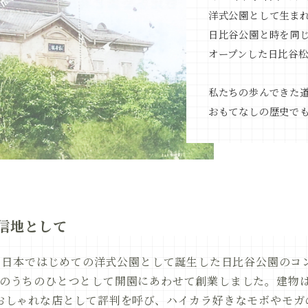
洋式公園として生ま
日比谷公園と時を同
オープンした日比谷
私たちの歩んできた
おもてなしの歴史で
信地として
年、日本ではじめての洋式公園として誕生した日比谷公園のコ
のうちのひとつとして開園にあわせて創業しました。建物
おしゃれな店として評判を呼び、ハイカラ好きなモボやモガ